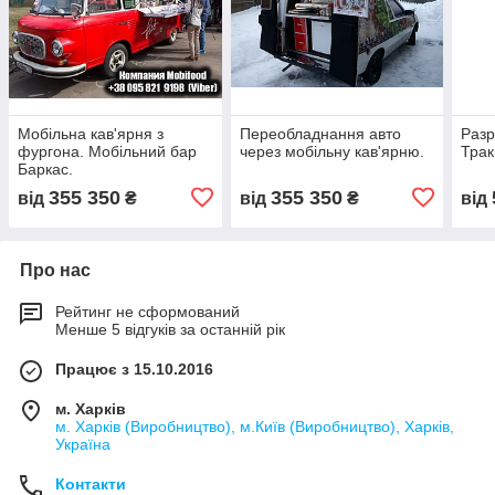
Мобільна кав'ярня з
Переобладнання авто
Разр
фургона. Мобільний бар
через мобільну кав'ярню.
Трак
Баркас.
355 350
355 350
від
₴
від
₴
від
Про нас
Рейтинг не сформований
Менше 5 відгуків за останній рік
Працює з 15.10.2016
м. Харків
м. Харків (Виробництво), м.Київ (Виробництво), Харків,
Україна
Контакти