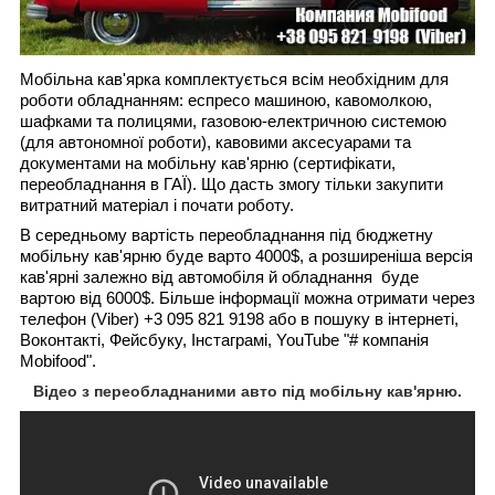
Мобільна кав'ярка комплектується всім необхідним для
роботи обладнанням: еспресо машиною, кавомолкою,
шафками та полицями, газовою-електричною системою
(для автономної роботи), кавовими аксесуарами та
документами на мобільну кав'ярню (сертифікати,
переобладнання в ГАЇ). Що дасть змогу тільки закупити
витратний матеріал і почати роботу.
В середньому вартість переобладнання під бюджетну
мобільну кав'ярню буде варто 4000$, а розширеніша версія
кав'ярні залежно від автомобіля й обладнання буде
вартою від 6000$. Більше інформації можна отримати через
телефон (Viber) +3 095 821 9198 або в пошуку в інтернеті,
Воконтакті, Фейсбуку, Інстаграмі, YouTube "# компанія
Mobifood".
Відео з переобладнаними авто під мобільну кав'ярню.