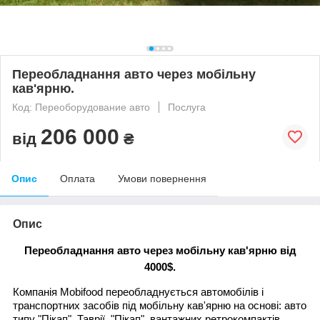
Переобладнання авто через мобільну
кав'ярню.
Код: Переоборудование авто
Послуга
206 000
від
₴
Опис
Оплата
Умови повернення
Опис
Переобладнання авто через мобільну кав'ярню від
4000$.
Компанія Mobifood переобладнується автомобілів і
транспортних засобів під мобільну кав'ярню на основі: авто
типу "Пікап", Таврії "Пікап", вантажних ретрокомпактів,