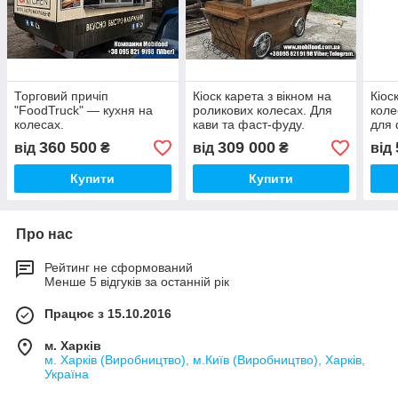
Торговий причіп
Кіоск карета з вікном на
Кіос
"FoodTruck" — кухня на
роликових колесах. Для
коле
колесах.
кави та фаст-фуду.
для 
360 500
309 000
від
₴
від
₴
від
Купити
Купити
Про нас
Рейтинг не сформований
Менше 5 відгуків за останній рік
Працює з 15.10.2016
м. Харків
м. Харків (Виробництво), м.Київ (Виробництво), Харків,
Україна