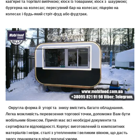
кав'ярні та торгівлі випічкою; кіоск із товарами; кіоск з шаурмою;
бургерна на колесах; пересувний бар на колесах; піцерію на
колесах і будь-який стріт-фуд або фудтрак.
Округла форма й угорі та знизу вмістить багато обладнання.
Легка можливість перевезення торгової точки, допоможе Вам бути
мобільним бізнесом. Причіп має всі необхідні документи та
сертифікати відповідності. Корпус виготовлений із композитних
матеріалів і неірж. сталі з утепленням і великим вікном, що дасть
змогу працювати в різні погодні умови.