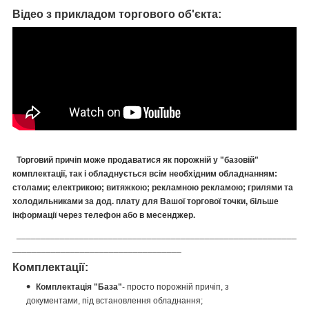
Відео з прикладом торгового об'єкта:
Торговий причіп може продаватися як порожній у "базовій"
комплектації, так і обладнується всім необхідним обладнанням:
столами; електрикою; витяжкою; рекламною рекламою; грилями та
холодильниками за дод. плату для Вашої торгової точки, більше
інформації через телефон або в месенджер.
__________________________________________________________
___________________________________
Комплектації:
Комплектація "База"
- просто порожній причіп, з
документами, під встановлення обладнання;