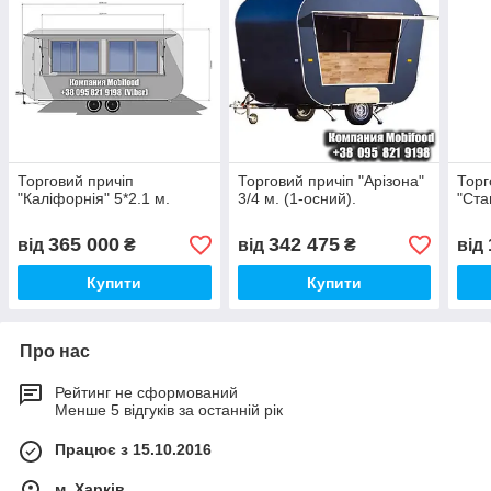
Торговий причіп
Торговий причіп "Арізона"
Торг
"Каліфорнія" 5*2.1 м.
3/4 м. (1-осний).
"Ста
365 000
342 475
від
₴
від
₴
від
Купити
Купити
Про нас
Рейтинг не сформований
Менше 5 відгуків за останній рік
Працює з 15.10.2016
м. Харків