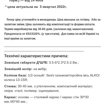
торм.) — від 14 400$
* цена актуальна на
3 квартал 2022г.
Точну ціну уточнюйте в менеджера. Ціна вказана за готівку. Або за
запитом зміни. Ціна залежить від комплектації та форми оплати.
Термін виробництва від 30-60 днів. (залежно від завантаження).
Предоплата от 65/15/20%. (у три етапи). Доставка по всій Україні та
інші країни за запитом.
___________________________________________________
__________________________________________
Технічні характеристики причепа:
Зовнішні габарити Д*Ш*В:
3.5-6*2.3*2.5-2.8м.;
Зовнішній колір:
на вибір;
Колісна база:
1/2-осный/ без/з гальмом/торсійна вісь ALKO/
колеса 13-15R;
Стенка:
30-40 мм. з утепленням; композитний матеріал;
неірж. сталі; полімер. оцинкування;
Каркас:
основа — сталевий каркас./ каркас стін 30*30
мм./40*40 мм.;