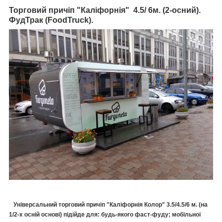
Торговий причіп "Каліфорнія"
4.5/ 6м. (2-осний).
ФудТрак (FoodTruck).
Універсальний торговий причіп "Каліфорнія Колор" 3.5/4.5/6 м. (на
1/2-х осній основі) підійде для: будь-якого фаст-фуду; мобільної