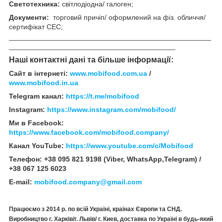
Светотехника:
світлодіодна/ галоген;
Документи:
торговий причіп/ оформлений на фіз. обличчя/
сертифікат СЕС;
___________________________________________________
__________________________________________
Наші контактні дані та більше інформації:
Сайт в інтернеті:
www.mobifood.com.ua
/
www.mobifood.in.ua
Telegram канал:
https://t.me/mobifood
Instagram:
https://www.instagram.com/mobifood/
Ми в Facebook:
https://www.facebook.com/mobifood.company/
Канал YouTube:
https://www.youtube.com/c/Mobifood
Телефон: +38 095 821 9198 (Viber, WhatsApp,Telegram) /
+38 067 125 6023
E-mail:
mobifood.company@gmail.com
Працюємо з 2014 р. по всій Україні, країнах Європи та СНД.
Виробництво г. Харків/г. Львів/
г. Киев
, доставка по Україні в будь-який