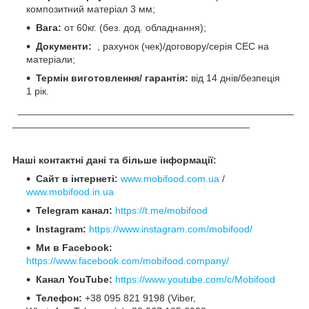
композитний матеріал 3 мм;
Вага:
от 60кг. (без. дод. обладнання);
Документи:
, рахунок (чек)/договору/серія СЕС на
матеріали;
Термін виготовлення/ гарантія:
від 14 днів/безпеція
1 рік.
__________________________________________________
___________________________________________
Наші контактні дані та більше інформації:
Сайт в інтернеті:
www.mobifood.com.ua
/
www.mobifood.in.ua
Telegram канал:
https://t.me/mobifood
Instagram:
https://www.instagram.com/mobifood/
Ми в Facebook:
https://www.facebook.com/mobifood.company/
Канал YouTube:
https://www.youtube.com/c/Mobifood
Телефон:
+38 095 821 9198 (Viber,