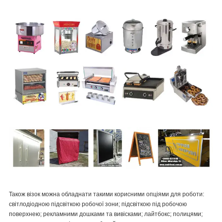
Також візок можна обладнати такими корисними опціями для роботи:
світлодіодною підсвіткою робочої зони; підсвіткою під робочою
поверхнею; рекламними дошками та вивісками; лайтбокс; полицями;