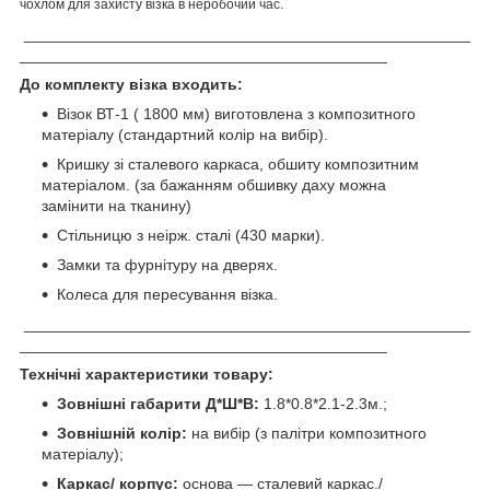
чохлом для захисту візка в неробочий час.
___________________________________________________
__________________________________________
До комплекту візка входить:
Візок ВТ-1 ( 1800 мм) виготовлена з композитного
матеріалу (стандартний колір на вибір).
Кришку зі сталевого каркаса, обшиту композитним
матеріалом. (за бажанням обшивку даху можна
замінити на тканину)
Стільницю з неірж. сталі (430 марки).
Замки та фурнітуру на дверях.
Колеса для пересування візка.
___________________________________________________
__________________________________________
Технічні характеристики товару:
Зовнішні габарити Д*Ш*В:
1.8*0.8*2.1-2.3м.;
Зовнішній колір:
на вибір (з палітри композитного
матеріалу);
Каркас/ корпус:
основа — сталевий каркас./