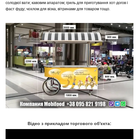
солодкої вати; кавовим апаратом; гриль для приготування хот-догов і
фаст фуду; чохлом для візка, вітринами для товаром тощо.
Відео з прикладом торгового об'єкта: