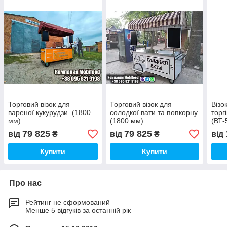
Торговий візок для
Торговий візок для
Візо
вареної кукурудзи. (1800
солодкої вати та попкорну.
торг
мм)
(1800 мм)
(ВТ-
79 825
79 825
від
₴
від
₴
від
Купити
Купити
Про нас
Рейтинг не сформований
Менше 5 відгуків за останній рік