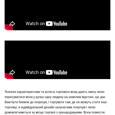
Технічні характеристики та колеса торгового візка дають змогу легко
пересуватися візок у ручну одну людину на невеликі відстані, що дає
Вам бути ближче до покупців, і торгувати там, де не можуть стати інші
торговці, а індивідуальний дизайн залучатиме покупців і легко
домовлятиметься за місце торгівлі з орендодавцями. Візок повністю