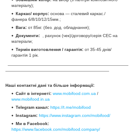
матеріалу);
Каркас/ корпус:
основа — сталевий каркас./
фанера 6/8/10/12/15мм.;
Вага:
от 85кг. (без. дод. обладнання);
Документи:
, рахунок (чек)/договору/серія СЕС на
матеріали;
Термін виготовлення / гарантія:
от 35-45 днів/
гарантія 1 рік.
__________________________________________________
___________________________________________
Наші контактні дані та більше інформації:
Сайт в інтернеті:
www.mobifood.com.ua
/
www.mobifood.in.ua
Telegram канал:
https://t.me/mobifood
Instagram:
https://www.instagram.com/mobifood/
Ми в Facebook:
https://www.facebook.com/mobifood.company/