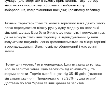
вулицю (але зберігати в сухому приміщенні). Таку торгову
візок можна по-різному оформити, і вибрати колір
забарвлення, колір тканинної накидки; і рекламну табличку.
Технічні характеристики та колеса торгового візка дають змогу
легко пересуватися візок у ручну одну людину на невеликі
відстані, що дає Вам бути ближче до покупців, і торгувати там,
де не можуть стати інші торговці, а індивідуальний дизайн
залучатиме покупців і легко домовлятиметься за місце торгівлі
з орендодавцями. Візок повністю збережений і має врізні
замки.
Точну ціну уточнюйте в менеджера. Ціна вказана за готівку.
Або за запитом зміни. Ціна залежить від комплектації та
форми оплати. Термін виробництва від 35-45 днів. (залежно
від завантаження). Предоплата от 75/25%. (у два етапи).
Доставка по всій Україні та інші країни за запитом.
___________________________________________________
__________________________________________