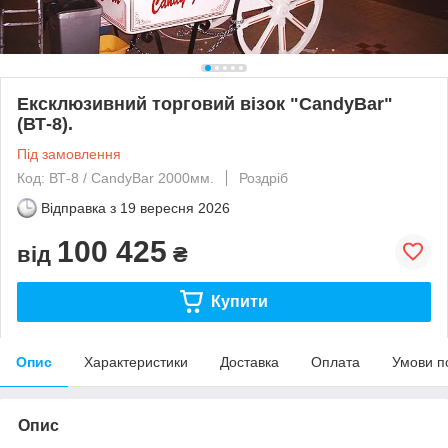
Ексклюзивний торговий візок "CandyBar"
(ВТ-8).
Під замовлення
Код: ВТ-8 / CandyBar 2000мм.
Роздріб
Відправка з
19 вересня 2026
100 425
від
₴
Купити
Опис
Характеристики
Доставка
Оплата
Умови п
Опис