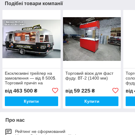
Подібні товари компанії
Ексклюзивні трейлер на
Торговий візок для фаст
Торг
замовлення — від 8 500$.
фуду. ВТ-2 (1400 мм)
соло
Торговий причіп на
фуду
замовлення.
463 500
59 225
від
₴
від
₴
від
Купити
Купити
Про нас
Рейтинг не сформований