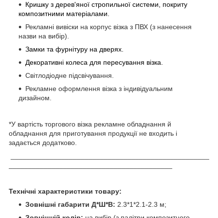
Кришку з дерев'яної стропильної системи, покриту
композитними матеріалами.
Рекламні вивіски на корпус візка з ПВХ (з
нанесення
назви
на вибір).
Замки та фурнітуру на дверях.
Декоративні колеса для пересування візка.
Світлодіодне підсвічування.
Рекламне оформлення візка з індивідуальним
дизайном.
*У вартість торгового візка рекламне обладнання й
обладнання для приготування продукції не входить і
задається додатково.
___________________________________________________
__________________________________________
Технічні характеристики товару:
Зовнішні габарити Д*Ш*В:
2.3*1*2.1-2.3 м;
Зовнішній колір:
на вибір (з палітри композитного