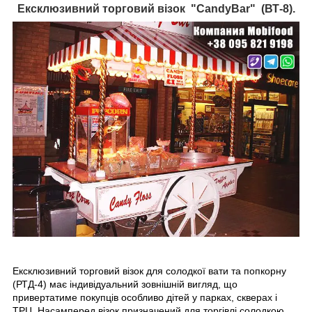
Ексклюзивний торговий візок "CandyBar" (ВТ-8).
Ексклюзивний торговий візок для солодкої вати та попкорну
(РТД-4) має індивідуальний зовнішній вигляд, що
привертатиме покупців особливо дітей у парках, скверах і
ТРЦ. Насамперед візок призначений для торгівлі солодкою