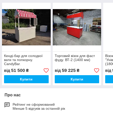
Кенді-бар для солодкої
Торговий візок для фаст
Візо
вати та попкорну.
фуду. ВТ-2 (1400 мм)
"Уні
CandyBar.
(180
51 500
59 225
від
₴
від
₴
від
Купити
Купити
Про нас
Рейтинг не сформований
Менше 5 відгуків за останній рік