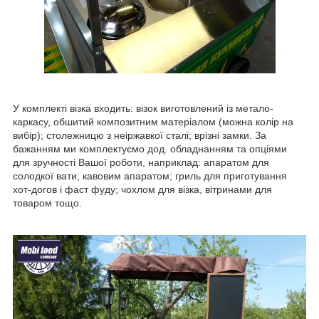
У комплекті візка входить: візок виготовлений із метало-
каркасу, обшитий композитним матеріалом (можна колір на
вибір); столежницю з неіржавкої сталі; врізні замки. За
бажанням ми комплектуємо дод. обладнанням та опціями
для зручності Вашої роботи, наприклад: апаратом для
солодкої вати; кавовим апаратом; гриль для приготування
хот-догов і фаст фуду; чохлом для візка, вітринами для
товаром тощо.