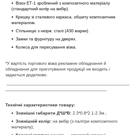
Візок ЕТ-1 зроблений з композитного матеріалу
(стандартний колір на вибір).
Кришку зі сталевого каркаса, обшиту композитним
матеріалом.
Стільницю з неірж. сталі (430 марки)
.
Замки та фурнітуру на дверях.
Колеса для пересування візка.
*У вартість торгового візка рекламне обладнання й
обладнання для приготування продукції не входить і
задається додатково.
___________________________________________________
__________________________________________
Технічні характеристики товару:
Зовнішні габарити Д*Ш*В:
2.3*0.8*2.1-2.3м.;
Зовнішній колір:
на вибір (з палітри композитного
матеріалу);
Каркас/ корпус:
основа — сталевий каркас./